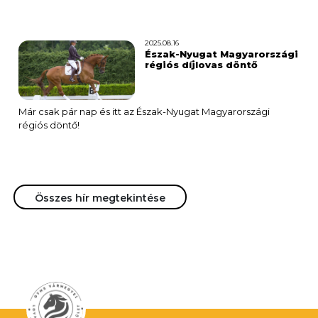
dijugratas.hu weboldalon!
2025.08.16
Észak-Nyugat Magyarországi
régiós díjlovas döntő
Már csak pár nap és itt az Észak-Nyugat Magyarországi
régiós döntő!
Összes hír megtekintése