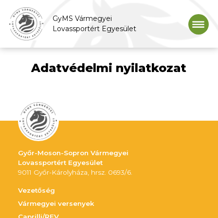
GyMS Vármegyei
Lovassportért Egyesület
Adatvédelmi nyilatkozat
Győr-Moson-Sopron Vármegyei
Lovassportért Egyesület
9011 Győr-Károlyháza, hrsz. 0693/6.
Vezetőség
Vármegyei versenyek
Caprilli/REV