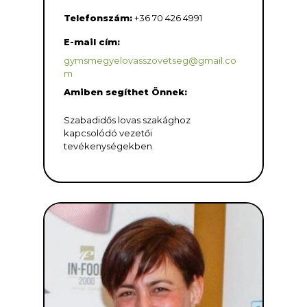
Telefonszám:
+36 70 426 4991
E-mail cím:
gymsmegyelovasszovetseg@gmail.co
m
Amiben segíthet Önnek:
Szabadidős lovas szakághoz
kapcsolódó vezetői
tevékenységekben.