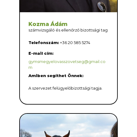
Kozma Ádám
számvizsgáló és ellenőrző bizottsági tag
Telefonszám:
+36 20 585 5274
E-mail cím:
gymsmegyelovasszovetseg@gmail.co
m
Amiben segíthet Önnek:
A szervezet felügyelőbizottsági tagja.