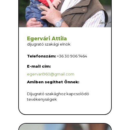
Egervári Attila
díjugrató szakági elnök
Telefonszám:
+36 30 906 7464
E-mail cím:
egervari960@gmail.com
Amiben segíthet Önnek:
Díjugrató szakághoz kapcsolódó
tevékenységek