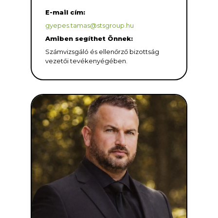
E-mail cím:
gyepes.tamas@stsgroup.hu
Amiben segíthet Önnek:
Számvizsgáló és ellenőrző bizottság
vezetői tevékenyégében.