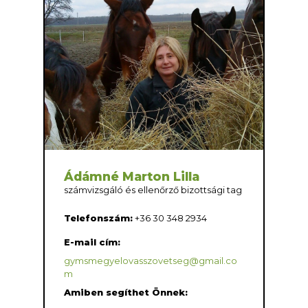
Ádámné Marton Lilla
számvizsgáló és ellenőrző bizottsági tag
Telefonszám:
+36 30 348 2934
E-mail cím:
gymsmegyelovasszovetseg@gmail.co
m
Amiben segíthet Önnek: