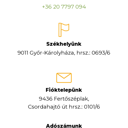
+36 20 7797 094
Székhelyünk
9011 Győr-Károlyháza,
hrsz.: 0693/6
Fióktelepünk
9436 Fertőszéplak,
Csordahajtó út hrsz.: 0101/6
Adószámunk