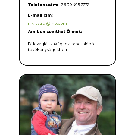
Telefonszám:
+36 30 495 7772
E-mail cím:
niki.szalai@me.com
Amiben segíthet Önnek:
Díjlovagló szakághoz kapcsolódó
tevékenységekben.