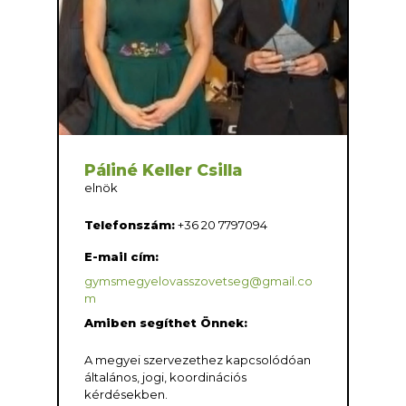
Páliné Keller Csilla
elnök
Telefonszám:
+36 20 7797094
E-mail cím:
gymsmegyelovasszovetseg@gmail.co
m
Amiben segíthet Önnek:
A megyei szervezethez kapcsolódóan
általános, jogi, koordinációs
kérdésekben.