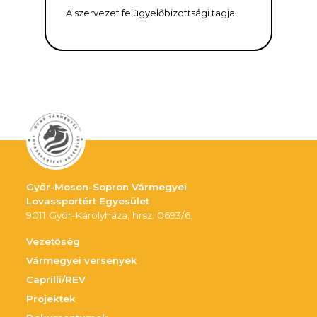
A szervezet felügyelőbizottsági tagja.
Győr-Moson-Sopron Vármegyei
Lovassportért Egyesület
9011 Győr-Károlyháza, hrsz. 0693/6.
Vezetőség
Vármegyei versenyek
Caprilli/REV
Projektek