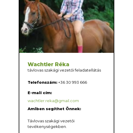
Wachtler Réka
távlovas szakági vezetői feladatellátás
Telefonszám:
+36 30 993 666
E-mail cím:
wachtler.reka@gmail.com
Amiben segíthet Önnek:
Távlovas szakági vezetői
tevékenységekben.