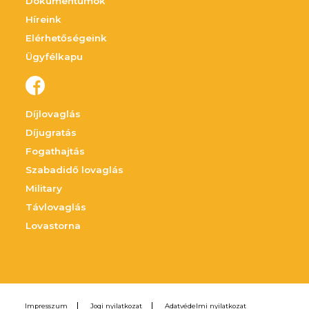
Dokumentumok
Híreink
Elérhetőségeink
Ügyfélkapu
Díjlovaglás
Díjugratás
Fogathajtás
Szabadidő lovaglás
Military
Távlovaglás
Lovastorna
Impresszum
Jogi nyilatkozat
Adatvédelmi nyilatkozat