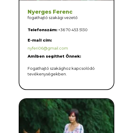
Nyerges Ferenc
fogathajtó szakági vezető
Telefonszám:
+36 70 453 5130
E-mail cím:
nyferi06@gmail.com
Amiben segíthet Önnek:
Fogathajtó szakághoz kapcsolódó
tevékenységekben.