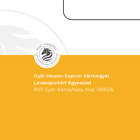
Győr-Moson-Sopron Vármegyei
Lovassportért Egyesület
9011 Győr-Károlyháza, hrsz. 0693/6.