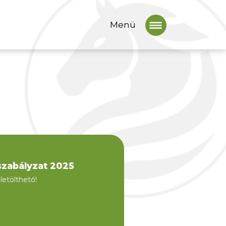
Menü
szabályzat 2025
letölthető!