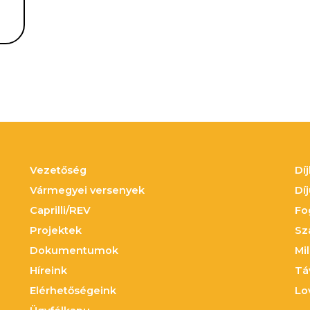
Vezetőség
Dí
Vármegyei versenyek
Dí
Caprilli/REV
Fo
Projektek
Sz
Dokumentumok
Mil
Híreink
Tá
Elérhetőségeink
Lo