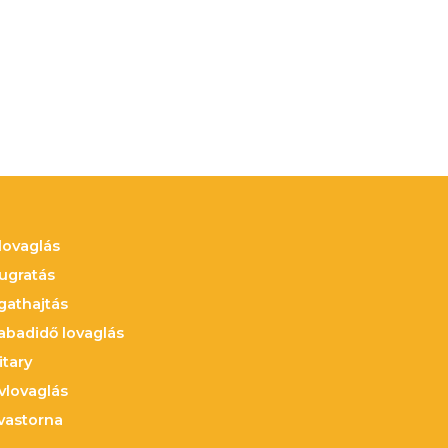
jlovaglás
jugratás
gathajtás
abadidő lovaglás
itary
vlovaglás
vastorna