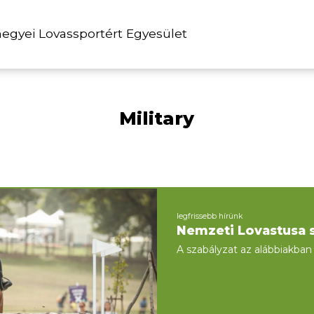
gyei Lovassportért Egyesület
Military
legfrissebb hírünk
Nemzeti Lovastusa 
A szabályzat az alábbiakban 