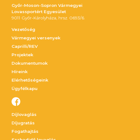
Győr-Moson-Sopron Vármegyei
Lovassportért Egyesület
9011 Győr-Károlyháza, hrsz. 0693/6.
Vezetőség
Vármegyei versenyek
Caprilli/REV
Projektek
Dokumentumok
Híreink
Elérhetőségeink
Ügyfélkapu
Díjlovaglás
Díjugratás
Fogathajtás
Szabadidő lovaglás